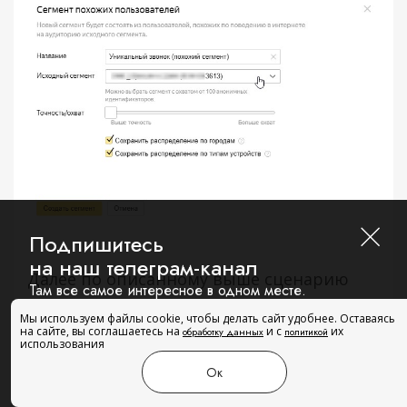
Подпишитесь
на наш телеграм-канал
Далее по описанному выше сценарию
Там все самое интересное в одном месте.
переходим в Яндекс.Директ , в левом
Мы используем файлы cookie, чтобы делать сайт удобнее. Оставаясь
меню выбираем “Библиотека”, далее
на сайте, вы соглашаетесь на
и с
их
обработку данных
политикой
использования
раздел “Ретаргетинг и аудитории” и
Подписаться
Ок
добавляем новое условие аудитории.