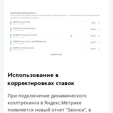
Я принимаю условия и ознакомлен(-на) с
Политикой обработки и защиты
персональных данных
, даю свое
Согласие на
обработку
моих персональных данных.
Отправить заявку →
Написать нам:
Использование в
корректировках ставок
При подключение динамического
коллтрекинга в Яндекс.Метрике
появляется новый отчет “Звонки”, в