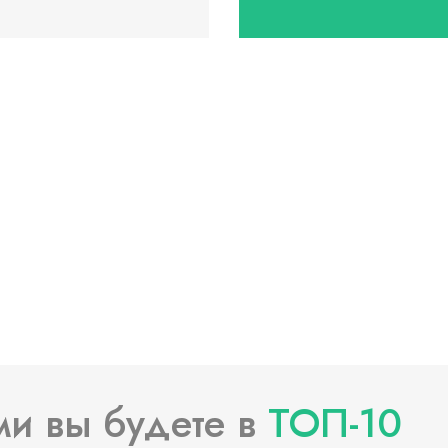
НАЧАТЬ РАБОТУ
НАЧАТЬ РАБОТУ
Я принимаю условия и ознакомлен(-на) с
Политикой обработки и защиты
Я принимаю условия и ознакомлен(-на) с
персональных данных
, даю свое
Согласие на
Политикой обработки и защиты
обработку моих персональных данных.
персональных данных
, даю свое
Согласие на
обработку моих персональных данных.
ми вы будете в
ТОП-10