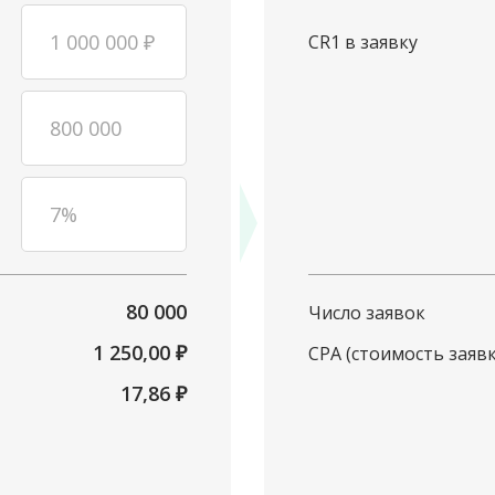
1 000 000
₽
CR1 в заявку
800 000
7
%
80 000
Число заявок
1 250,00
₽
CPA (стоимость заяв
17,86
₽