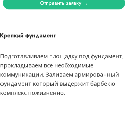
Отправить заявку →
Крепкий фундамент
Давайте работать вместе
Подготавливаем площадку под фундамент,
Оставьте свои контактные данные и наш
менеджер вам перезвонит
прокладываем все необходимые
коммуникации. Заливаем армированный
фундамент который выдержит барбекю
комплекс пожизненно.
Я принимаю условия и ознакомлен(-на) с
Политикой обработки и защиты
персональных данных
, даю свое
Согласие на
обработку
моих персональных данных.
Отправить заявку →