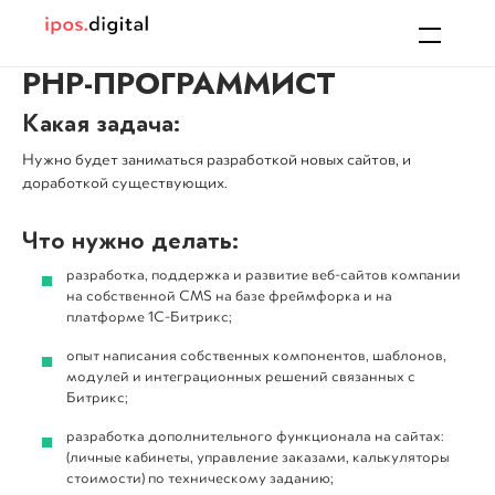
+7 (343) 287-46-44
PHP-ПРОГРАММИСТ
ЗАПОЛНИТЬ БРИФ
НАЧАТЬ РАБОТУ
Какая задача:
ПРОДВИЖЕНИЕ САЙТОВ
Укажите тип интересующих вас
Оставьте свои контактные данные и
Нужно будет заниматься разработкой новых сайтов, и
работ, свои контактные данные и мы
наш менеджер вам перезвонит
доработкой существующих.
вам перезвоним.
РАЗРАБОТКА САЙТОВ
Что нужно делать:
разработка, поддержка и развитие веб-сайтов компании
на собственной CMS на базе фреймфорка и на
Разработка сайта
Продвижение сайта
ДРУГИЕ УСЛУГИ
платформе 1С-Битрикс;
опыт написания собственных компонентов, шаблонов,
модулей и интеграционных решений связанных с
ИНФОРМАЦИЯ
Битрикс;
разработка дополнительного функционала на сайтах:
(личные кабинеты, управление заказами, калькуляторы
ЦЕНЫ
стоимости) по техническому заданию;