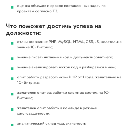
оценка объемов и сроков поставленных задач по
проектам согласно ТЗ.
КЕЙСЫ
Что поможет достичь успеха на
должности:
НАЧАТЬ РАБОТУ
отличное знание PHP, MySQL, HTML, CSS, JS, желательно
знание 1С- Битрикс;
умение писать читаемый код и документировать его;
Я принимаю условия и ознакомлен(-на) с
Политикой обработки и защиты персональных
умение анализировать чужой код и разбираться в нем;
данных
, даю свое
Согласие на обработку моих
персональных данных.
опыт работы разработчиком PHP от 1 года, желательно на
НАЧАТЬ РАБОТУ
1С- Битрикс;
info@ipos.digital
желателен опыт разработки сложных систем на 1С-
Битрикс;
Я принимаю условия и ознакомлен(-на) с
Политикой обработки и защиты персональных
желателен опыт работы в команде в режиме
г. Екатеринбург
данных
, даю свое
Согласие на обработку моих
многозадачности;
персональных данных.
ул. Ткачей, 23, оф. 506
аналитический склад ума, активность;