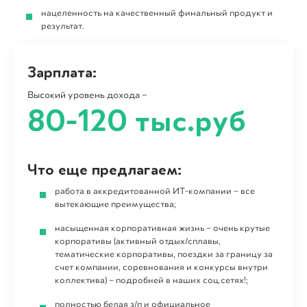
(Бизнес-Центр «Clever-Park»)
нацеленность на качественный финальный продукт и
результат.
Зарплата:
Высокий уровень дохода –
80-120 тыс.руб
Что еще предлагаем:
работа в аккредитованной ИТ-компании – все
вытекающие преимущества;
насыщенная корпоративная жизнь – очень крутые
корпоративы (активный отдых/сплавы,
тематические корпоративы, поездки за границу за
счет компании, соревнования и конкурсы внутри
коллектива) – подробней в наших соц.сетях!;
полностью белая з/п и официальное