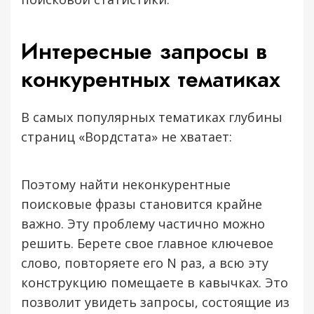
Интересные запросы в
конкурентных тематиках
В самых популярных тематиках глубины
Давайте работать вместе
страниц «Вордстата» не хватает:
Оставьте свои контактные данные и наш
менеджер вам перезвонит
Поэтому найти неконкурентные
поисковые фразы становится крайне
важно. Эту проблему частично можно
решить. Берете свое главное ключевое
Я принимаю условия и ознакомлен(-на) с
слово, повторяете его N раз, а всю эту
Политикой обработки и защиты
персональных данных
, даю свое
Согласие на
обработку
моих персональных данных.
конструкцию помещаете в кавычках. Это
Отправить заявку →
позволит увидеть запросы, состоящие из