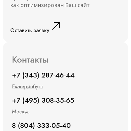
Я принимаю условия и ознакомлен(-на) с
как оптимизирован Ваш сайт
Политикой обработки и защиты
персональных данных
, даю свое
Согласие на
обработку
моих персональных данных.
Отправить заявку →
Оставить заявку
Написать нам:
Контакты
+7 (343) 287-46-44
Екатеринбург
+7 (495) 308-35-65
Москва
8 (804) 333-05-40