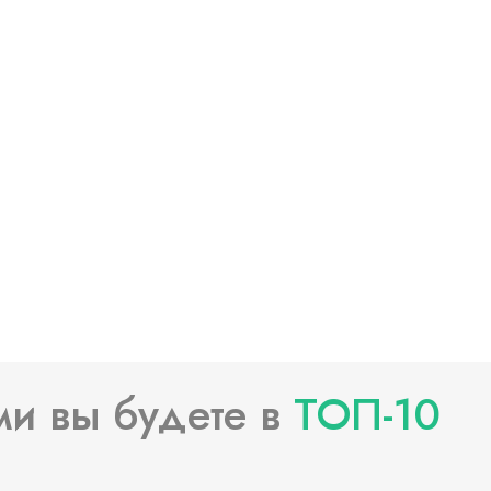
Давайте работать вместе
Оставьте свои контактные данные и наш
менеджер вам перезвонит
Я принимаю условия и ознакомлен(-на) с
Политикой обработки и
защиты персональных данных
, даю свое
Согласие на обработку
моих
персональных данных.
Отправить заявку →
Написать нам:
Telegram
Вконтакте
Whatsapp
ми вы будете в
ТОП-10