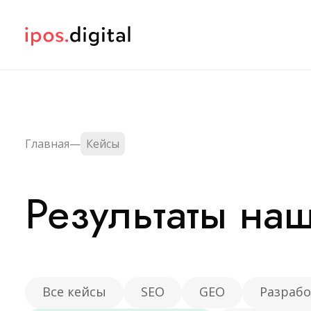
Базов
Подходит для
Главная
—
Кейсы
сфере с нев
Минимальный эффективный срок работы
12 месяцев
Результаты на
Генеративная оптимизация под AI
GEO
-
Модернизация сайта
повышение конверсии и
Проводим ю
список рек
улучшение юзабилити
Управление репутацией
- Яндекс Биз
Все кейсы
SEO
GEO
Разрабо
Актуализаци