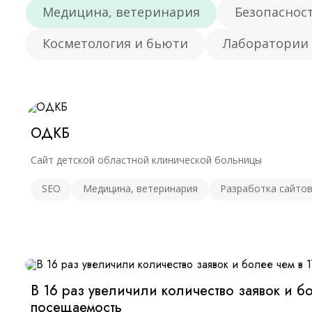
Медицина, ветеринария
Безопаснос
Команда специалистов
- Аккаунт м
Косметология и бьюти
Лаборатории
- SEO специ
- Оптимизат
- Копирайте
- Контент м
- Интернет-
- Дизайнер,
1 час
ОДКБ
65 
Сайт детской областной клинической больницы
SEO
Медицина, ветеринария
Разработка сайто
В 16 раз увеличили количество заявок и бо
посещаемость