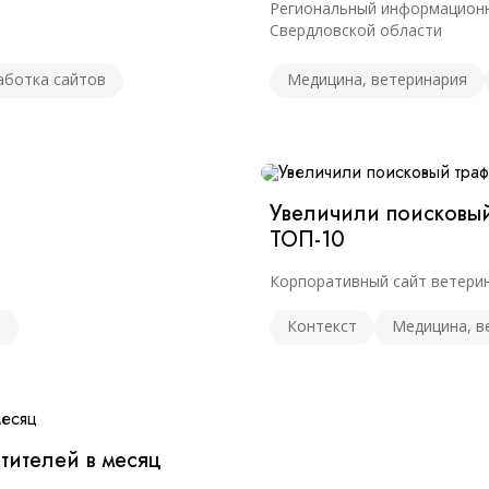
видуальный
Региональный информационн
Свердловской области
о не любит быть в рамках
аботка сайтов
Медицина, ветеринария
₽
0 000
Хочу тариф
Увеличили поисковый 
ТОП-10
Корпоративный сайт ветери
в
Контекст
Медицина, в
тителей в месяц