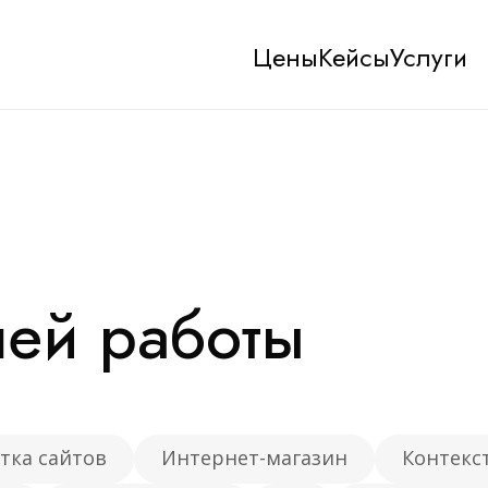
Цены
Кейсы
Услуги
ый
Конкурентный
 небольших сайтов с услугами в
Подходит для регионального и
ысокой конкуренцией
магазина или сайта в конкурен
8 месяцев
шей работы
Техническая оптимизация
забилити аудит и составляем
Проводим юзабилити аудит и
омендаций
составляем список рекоменд
нес
- Яндекс Бизнес Актуализация
тка сайтов
Интернет-магазин
Контекс
я, новости, верификация
верификаци
- 2 отзыва в месяц на 2 площ