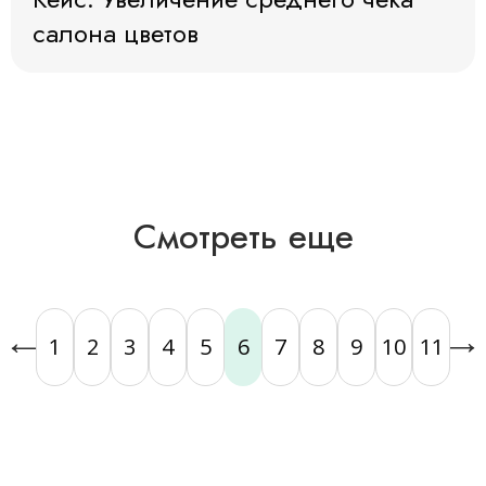
салона цветов
Давайте работать вместе
Оставьте свои контактные данные и наш
менеджер вам перезвонит
Смотреть еще
1
2
3
4
5
6
7
8
9
10
11
Я принимаю условия и ознакомлен(-на) с
Политикой обработки и защиты
персональных данных
, даю свое
Согласие на
обработку
моих персональных данных.
Отправить заявку →
Написать нам: